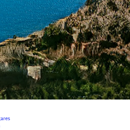
gares
h