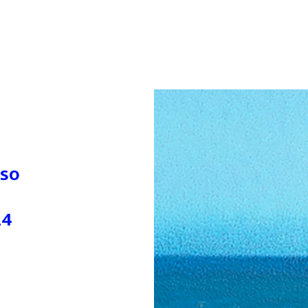
rso
24