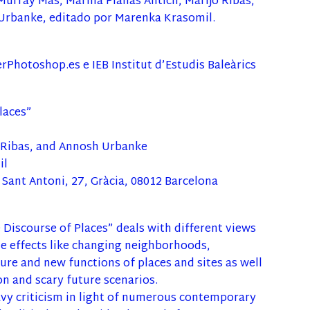
Murray Mas, Marina Planas Antich, Marijo Ribas,
Urbanke, editado por Marenka Krasomil.
rPhotoshop.es e IEB Institut d’Estudis Baleàrics
laces”
o Ribas, and Annosh Urbanke
il
 Sant Antoni, 27, Gràcia, 08012 Barcelona
 Discourse of Places” deals with different views
ide effects like changing neighborhoods,
ure and new functions of places and sites as well
n and scary future scenarios.
y criticism in light of numerous contemporary