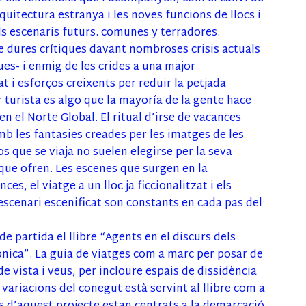
rquitectura estranya i les noves funcions de llocs i
als escenaris futurs. comunes y terradores.
de dures crítiques davant nombroses crisis actuals
ques- i enmig de les crides a una major
at i esforços creixents per reduir la petjada
 turista es algo que la mayoría de la gente hace
n el Norte Global. El ritual d’irse de vacances
b les fantasies creades per les imatges de les
os que se viaja no suelen elegirse per la seva
 que ofren. Les escenes que surgen en la
es, el viatge a un lloc ja ficcionalitzat i els
escenari escenificat son constants en cada pas del
e partida el llibre “Agents en el discurs dels
fónica”. La guia de viatges com a marc per posar de
de vista i veus, per incloure espais de dissidència
variacions del conegut està servint al llibre com a