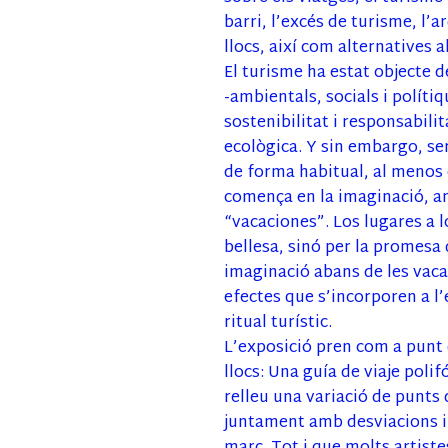
barri, l’excés de turisme, l’a
llocs, així com alternatives 
El turisme ha estat objecte 
-ambientals, socials i políti
sostenibilitat i responsabilit
ecològica. Y sin embargo, ser
de forma habitual, al menos e
comença en la imaginació, am
“vacaciones”. Los lugares a l
bellesa, sinó per la promesa
imaginació abans de les vacanc
efectes que s’incorporen a l’
ritual turístic.
L’exposició pren com a punt d
llocs: Una guía de viaje poli
relleu una variació de punts 
juntament amb desviacions i 