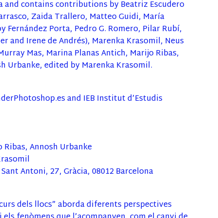
a and contains contributions by Beatriz Escudero
arrasco, Zaida Trallero, Matteo Guidi, María
loy Fernández Porta, Pedro G. Romero, Pilar Rubí,
der and Irene de Andrés), Marenka Krasomil, Neus
Murray Mas, Marina Planas Antich, Marijo Ribas,
h Urbanke, edited by Marenka Krasomil.
derPhotoshop.es and IEB Institut d’Estudis
jo Ribas, Annosh Urbanke
Krasomil
 Sant Antoni, 27, Gràcia, 08012 Barcelona
curs dels llocs” aborda diferents perspectives
e i els fenòmens que l’acompanyen, com el canvi de